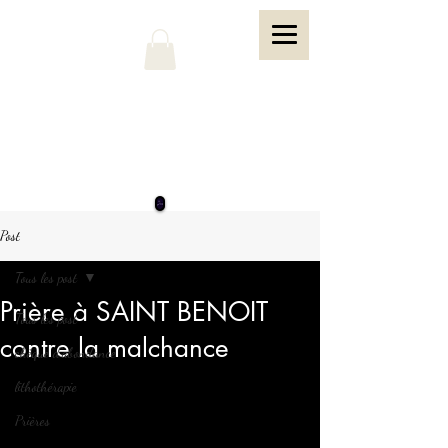
Post
Tous les post
Prière à SAINT BENOIT
Tous les post
contre la malchance
chèque d'abondance
lithothérapie
Prières