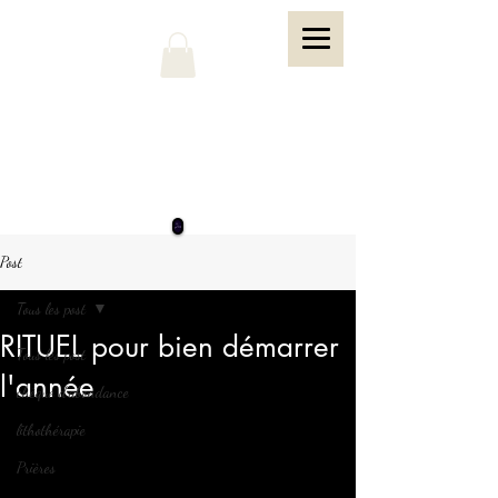
Post
Tous les post
RITUEL pour bien démarrer
Tous les post
l'année
chèque d'abondance
lithothérapie
Prières