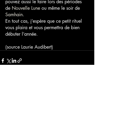
pouvez aussi le faire lors des périodes 
de
 Nouvelle Lune
 ou même le soir de 
Samhain
.
En tout cas, j’espère que ce petit rituel 
vous plaira et vous permettra de bien 
débuter l’année.
(source Laurie Audibert)
Posts récents
Voir tout