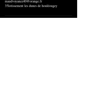
maudvoyance40@orange.fr
35lotissement les dunes de houléougey
maudvoyance40@gmail.com
maudvoyance40@orange.fr
© Copyright
Siret :
522 487 032 00032
© 2022 par MAUD VOYANCE
site protégé par Copyright