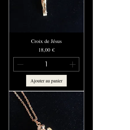
Croix de Jésus
Prix
18,00 €
Ajouter au panier