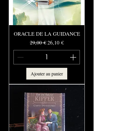
ORACLE DE LA GUIDANCE
Prix original
Prix promotionnel
29,00 €
26,10 €
Ajouter au panier