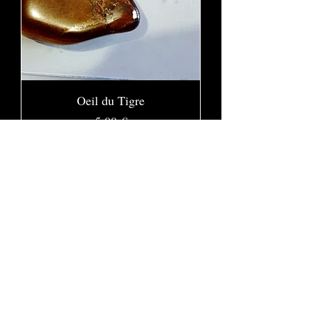
Oeil du Tigre
Prix
5,00 €
Ajouter au panier