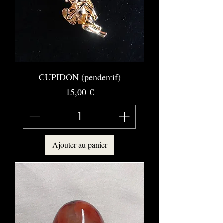
CUPIDON (pendentif)
Prix
15,00 €
Ajouter au panier